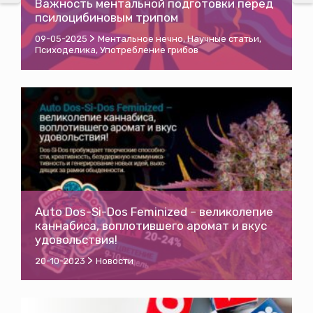
Важность ментальной подготовки перед
псилоцибиновым трипом
>
09-05-2025
Ментальное нечно
,
Научные статьи
,
Психоделика
,
Употребление грибов
Auto Dos-Si-Dos Feminized – великолепие
каннабиса, воплотившего аромат и вкус
удовольствия!
>
20-10-2023
Новости