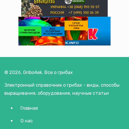
© 2026, Gribo4ek. Все о грибах
Электронный справочник о грибах - виды, способы
выращивания, оборудование, научные статьи
Главная
О нас