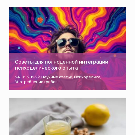
Советы для полноценной интеграции
психоделического опыта
>
24-01-2025
Научные статьи
,
Психоделика
,
Употребление грибов