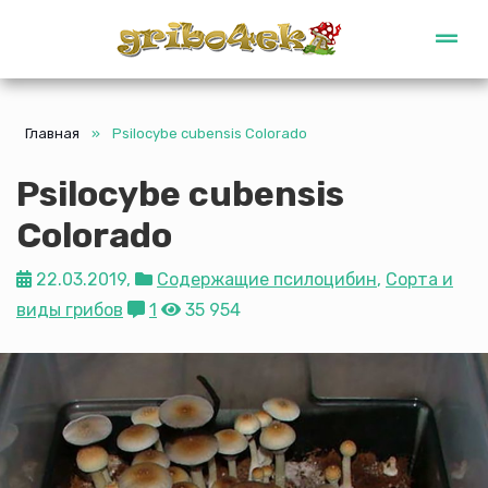
Gribo4ek
Главная
»
Psilocybe cubensis Colorado
Psilocybe cubensis
Colorado
22.03.2019,
Содержащие псилоцибин
,
Сорта и
виды грибов
1
35 954