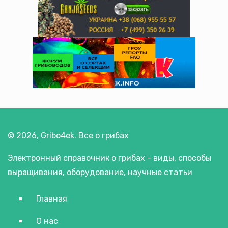
© 2026, Gribo4ek. Все о грибах
Электронный справочник о грибах - виды, способы
выращивания, оборудование, научные статьи
Главная
О нас