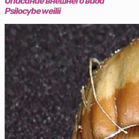
Описание внешнего вида
Psilocybe weilii