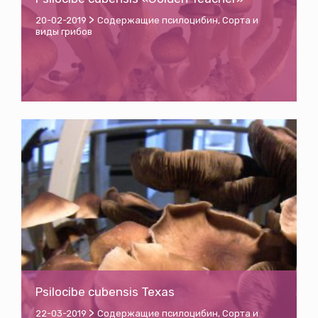
>
20-02-2019
Содержащие псилоцибин
,
Сорта и
виды грибов
Psilocibe cubensis Texas
>
22-03-2019
Содержащие псилоцибин
,
Сорта и