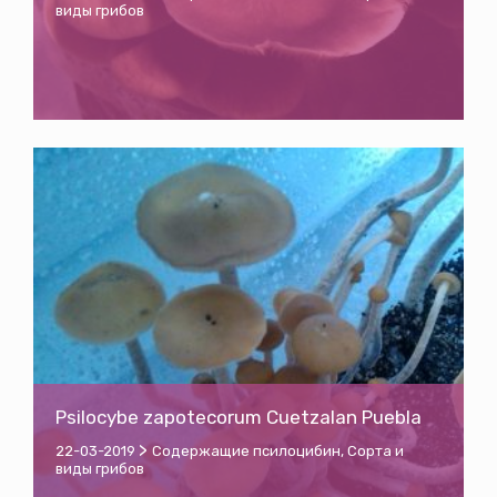
виды грибов
Psilocybe zapotecorum Cuetzalan Puebla
>
22-03-2019
Содержащие псилоцибин
,
Сорта и
виды грибов