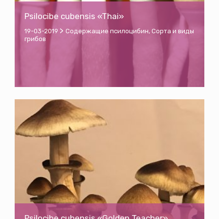
Psilocibe cubensis «Thai»
>
19-03-2019
Содержащие псилоцибин
,
Сорта и виды
грибов
Psilocibe cubensis «Golden Teacher»