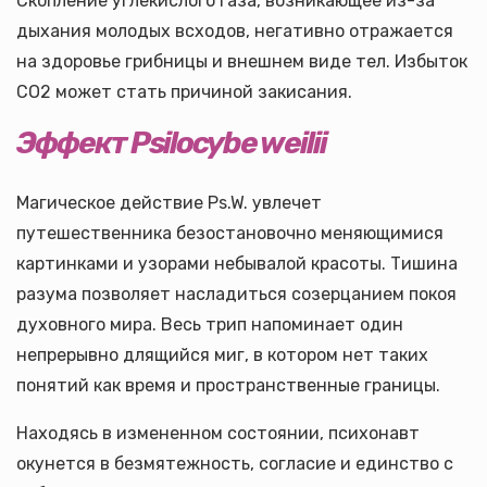
Скопление углекислого газа, возникающее из-за
дыхания молодых всходов, негативно отражается
на здоровье грибницы и внешнем виде тел. Избыток
СО2 может стать причиной закисания.
Эффект
Psilocybe weilii
Магическое действие Ps.W. увлечет
путешественника безостановочно меняющимися
картинками и узорами небывалой красоты. Тишина
разума позволяет насладиться созерцанием покоя
духовного мира. Весь трип напоминает один
непрерывно длящийся миг, в котором нет таких
понятий как время и пространственные границы.
Находясь в измененном состоянии, психонавт
окунется в безмятежность, согласие и единство с