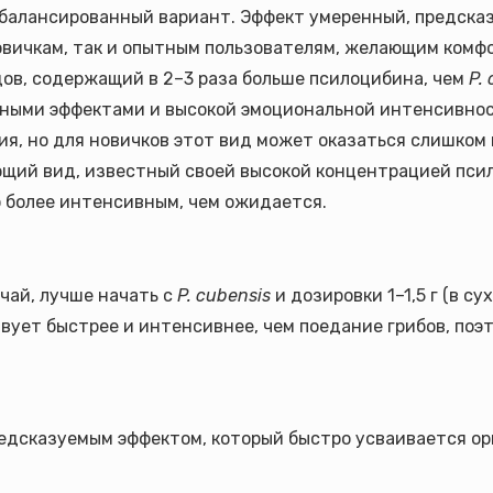
 сбалансированный вариант. Эффект умеренный, предска
овичкам, так и опытным пользователям, желающим комф
дов, содержащий в 2–3 раза больше псилоцибина, чем
P.
ными эффектами и высокой эмоциональной интенсивнос
я, но для новичков этот вид может оказаться слишком
ющий вид, известный своей высокой концентрацией пси
о более интенсивным, чем ожидается.
чай, лучше начать с
P. cubensis
и дозировки 1–1,5 г (в с
ствует быстрее и интенсивнее, чем поедание грибов, по
предсказуемым эффектом, который быстро усваивается 