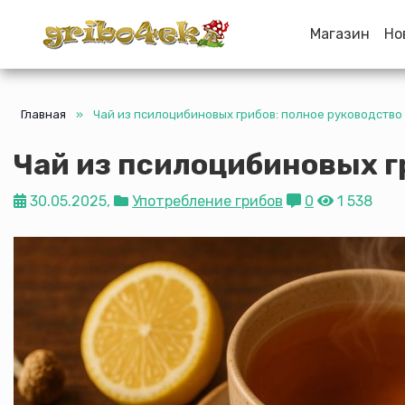
Магазин
Но
Gribo4ek
Main Menu
Главная
»
Чай из псилоцибиновых грибов: полное руководство
Чай из псилоцибиновых г
30.05.2025,
Употребление грибов
0
1 538