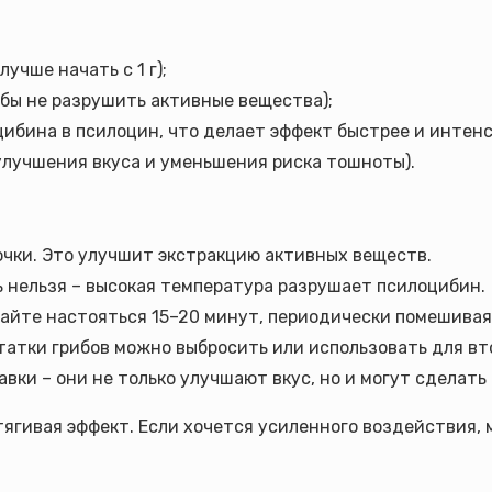
учше начать с 1 г);
тобы не разрушить активные вещества);
оцибина в псилоцин, что делает эффект быстрее и интенс
 улучшения вкуса и уменьшения риска тошноты).
очки. Это улучшит экстракцию активных веществ.
ь нельзя – высокая температура разрушает псилоцибин.
дайте настояться 15–20 минут, периодически помешивая
татки грибов можно выбросить или использовать для вто
авки – они не только улучшают вкус, но и могут сделать
ягивая эффект. Если хочется усиленного воздействия,