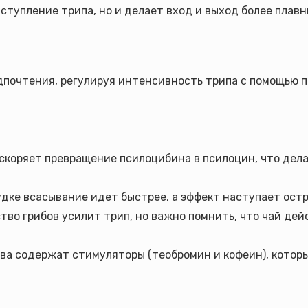
аступление трипа, но и делает вход и выход более плав
почтения, регулируя интенсивность трипа с помощью п
ускоряет превращение псилоцибина в псилоцин, что дел
дке всасывание идет быстрее, а эффект наступает остр
ство грибов усилит трип, но важно помнить, что чай де
тва содержат стимуляторы (теобромин и кофеин), котор