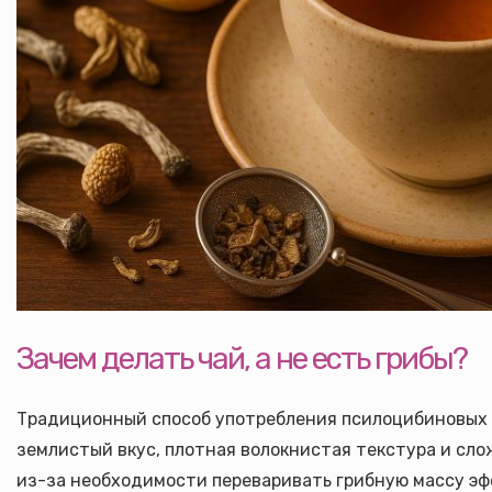
Зачем делать чай, а не есть грибы?
Традиционный способ употребления псилоцибиновых гр
землистый вкус, плотная волокнистая текстура и сло
из-за необходимости переваривать грибную массу эфф