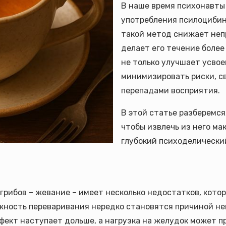
В наше время психонавты 
употребления псилоцибин
такой метод снижает неп
делает его течение более
не только улучшает усвое
минимизировать риски, с
перепадами восприятия.
В этой статье разберемся
чтобы извлечь из него ма
глубокий психоделически
ибов – жевание – имеет несколько недостатков, котор
жность переваривания нередко становятся причиной не
ект наступает дольше, а нагрузка на желудок может п